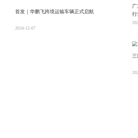
广
首发｜华鹏飞跨境运输车辆正式启航
行
20
2024-12-07
三
20
1
2
3
4
5
6
7
8
...
35
36